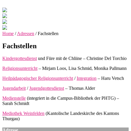
Home
/
Adressen
/
Fachstellen
Fachstellen
Kindergottesdienst
und Fiire mit de Chliine – Christine Del Torchio
Religionsunterricht
– Mirjam Loos, Lisa Schmid, Monika Pallmann
Heilpädagogischer Religionsunterricht
/
Integration
– Haru Vetsch
Jugendarbeit
/
Jugendgottesdienst
– Thomas Alder
Medienstelle
(integriert in die Campus-Bibliothek der PHTG) –
Sarah Schmidt
Mediothek Weinfelden
(Kantolische Landeskirche des Kantons
Thurgau)
Adresse