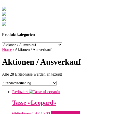
Produktkategorien
Home
/
Aktionen / Ausverkauf
Aktionen / Ausverkauf
Alle 28 Ergebnisse werden angezeigt
Reduziert
Tasse «Leopard»
Ursprünglicher
Aktueller
CHF
17.80
CHF
15.00
In den Warenkorb