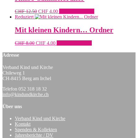
Ursprünglicher
Aktueller
CHF
12.50
CHF
4.00
In den Warenkorb
Preis
Preis
Reduziert
war:
ist:
CHF 12.50
CHF 4.00.
Mit kleinen Kindern… Ordner
Ursprünglicher
Aktueller
CHF
8.00
CHF
4.00
In den Warenkorb
Preis
Preis
war:
ist:
Adresse
CHF 8.00
CHF 4.00.
Verband Kind und Kirche
Chileweg 1
CH-8415 Berg am Irchel
Telefon 052 318 18 32
info@kindundkirche.ch
Über uns
Verband Kind und Kirche
Kontakt
Spenden & Kollekten
Jahresberichte / DV