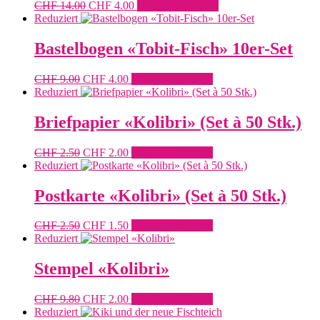
Ursprünglicher
Aktueller
CHF
14.00
CHF
4.00
In den Warenkorb
Preis
Preis
Reduziert
war:
ist:
CHF 14.00
CHF 4.00.
Bastelbogen «Tobit-Fisch» 10er-Set
Ursprünglicher
Aktueller
CHF
9.00
CHF
4.00
In den Warenkorb
Preis
Preis
Reduziert
war:
ist:
CHF 9.00
CHF 4.00.
Briefpapier «Kolibri» (Set à 50 Stk.)
Ursprünglicher
Aktueller
CHF
2.50
CHF
2.00
In den Warenkorb
Preis
Preis
Reduziert
war:
ist:
CHF 2.50
CHF 2.00.
Postkarte «Kolibri» (Set à 50 Stk.)
Ursprünglicher
Aktueller
CHF
2.50
CHF
1.50
In den Warenkorb
Preis
Preis
Reduziert
war:
ist:
CHF 2.50
CHF 1.50.
Stempel «Kolibri»
Ursprünglicher
Aktueller
CHF
9.80
CHF
2.00
In den Warenkorb
Preis
Preis
Reduziert