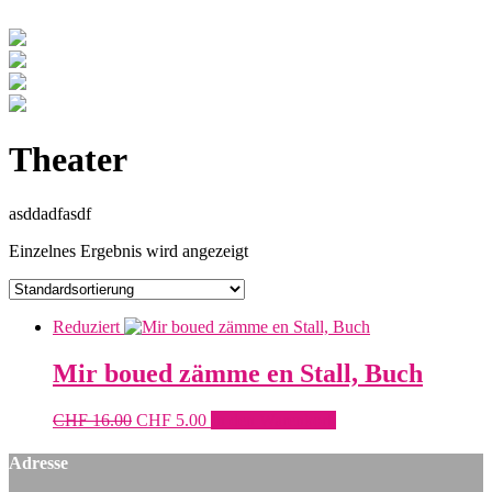
Theater
asddadfasdf
Einzelnes Ergebnis wird angezeigt
Reduziert
Mir boued zämme en Stall, Buch
Ursprünglicher
Aktueller
CHF
16.00
CHF
5.00
In den Warenkorb
Preis
Preis
war:
ist:
Adresse
CHF 16.00
CHF 5.00.