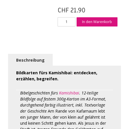
CHF
21.90
Bilderserie
In den Warenkorb
«Die
Heilung
des
Gelähmten»
Menge
Beschreibung
Bildkarten fürs Kamishibai: entdecken,
erzählen, begreifen.
Bibelgeschichten fürs
Kamishibai
. 12-teilige
Bildfolge auf festem 300g-Karton im A3-Format,
durchgehend farbig illustriert, inkl. Textvorlage
der Geschichte
Am Rande von Kafarnaum lebt
ein junger Mann, der von klein auf gelähmt ist
und keinen Schritt gehen kann. Als Jesus in der