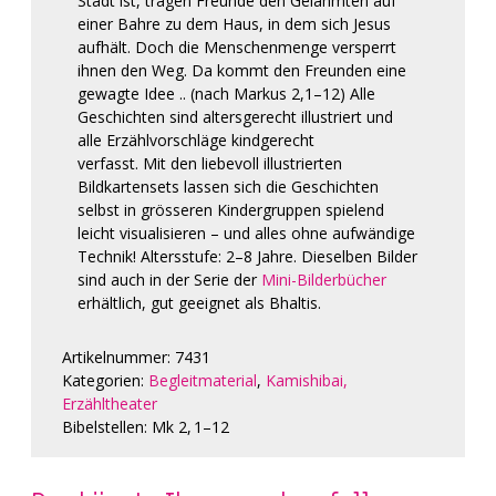
Stadt ist, tragen Freunde den Gelähmten auf
einer Bahre zu dem Haus, in dem sich Jesus
aufhält. Doch die Menschenmenge versperrt
ihnen den Weg. Da kommt den Freunden eine
gewagte Idee .. (nach Markus 2,1–12) Alle
Geschichten sind altersgerecht illustriert und
alle Erzählvorschläge kindgerecht
verfasst. Mit den liebevoll illustrierten
Bildkartensets lassen sich die Geschichten
selbst in grösseren Kindergruppen spielend
leicht visualisieren – und alles ohne aufwändige
Technik!
Altersstufe: 2–8 Jahre.
Dieselben Bilder
sind auch in der Serie der
Mini-Bilderbücher
erhältlich, gut geeignet als Bhaltis.
Artikelnummer:
7431
Kategorien:
Begleitmaterial
,
Kamishibai,
Erzähltheater
Bibelstellen:
Mk 2, 1–12