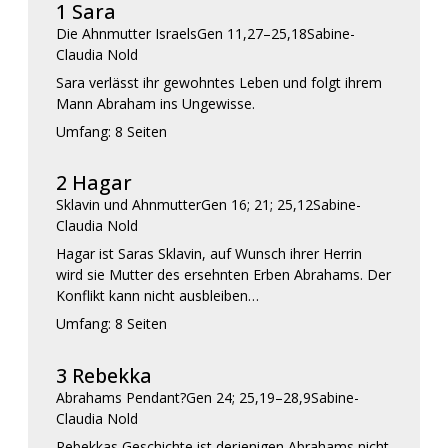
1 Sara
Die Ahnmutter Israels
Gen 11,27–25,18
Sabine-
Claudia Nold
Sara verlässt ihr gewohntes Leben und folgt ihrem
Mann Abraham ins Ungewisse.
Umfang: 8 Seiten
2 Hagar
Sklavin und Ahnmutter
Gen 16; 21; 25,12
Sabine-
Claudia Nold
Hagar ist Saras Sklavin, auf Wunsch ihrer Herrin
wird sie Mutter des ersehnten Erben Abrahams. Der
Konflikt kann nicht ausbleiben…
Umfang: 8 Seiten
3 Rebekka
Abrahams Pendant?
Gen 24; 25,19–28,9
Sabine-
Claudia Nold
Rebekkas Geschichte ist derjenigen Abrahams nicht