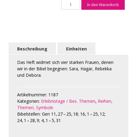
WzK
In den Warenkorb
7/2018
Starke
Frauen
Menge
Beschreibung
Einheiten
Das Heft widmet sich vier starken Frauen, denen
wir in der Bibel begegnen: Sara, Hagar, Rebekka
und Debora.
Artikelnummer:
1187
Kategorien:
Erlebnistage / Bes. Themen
,
Reihen,
Themen, Symbole
Bibelstellen:
Gen 11, 27 – 25, 18
;
16, 1 – 25, 12
;
24, 1 – 28, 9
;
4, 1 – 5, 31