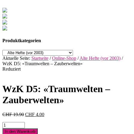
Produktkategorien
Aktuelle Seite:
Startseite
/
Online-Shop
/
Alte Hefte (vor 2003)
/
WzK D5: «Traumwelten – Zauberwelten»
Reduziert
WzK D5: «Traumwelten –
Zauberwelten»
Ursprünglicher
Aktueller
CHF
19.90
CHF
4.00
Preis
Preis
WzK
war:
ist:
D5:
CHF 19.90
CHF 4.00.
In den Warenkorb