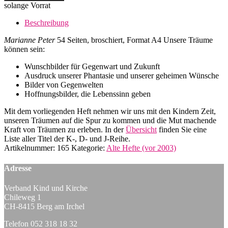
«Traumwelten -
solange Vorrat
Zauberwelten»
Menge
Beschreibung
Marianne Peter
54 Seiten, broschiert, Format A4 Unsere Träume
können sein:
Wunschbilder für Gegenwart und Zukunft
Ausdruck unserer Phantasie und unserer geheimen Wünsche
Bilder von Gegenwelten
Hoffnungsbilder, die Lebenssinn geben
Mit dem vorliegenden Heft nehmen wir uns mit den Kindern Zeit,
unseren Träumen auf die Spur zu kommen und die Mut machende
Kraft von Träumen zu erleben. In der
Übersicht
finden Sie eine
Liste aller Titel der K-, D- und J-Reihe.
Artikelnummer:
165
Kategorie:
Alte Hefte (vor 2003)
Adresse
Verband Kind und Kirche
Chileweg 1
CH-8415 Berg am Irchel
Telefon 052 318 18 32