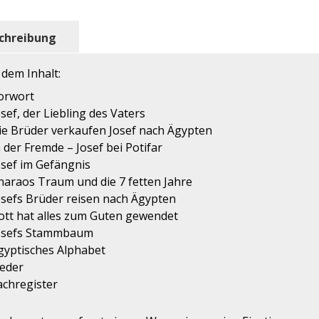
chreibung
 dem Inhalt:
orwort
osef, der Liebling des Vaters
ie Brüder verkaufen Josef nach Ägypten
n der Fremde – Josef bei Potifar
osef im Gefängnis
haraos Traum und die 7 fetten Jahre
osefs Brüder reisen nach Ägypten
ott hat alles zum Guten gewendet
osefs Stammbaum
gyptisches Alphabet
ieder
achregister