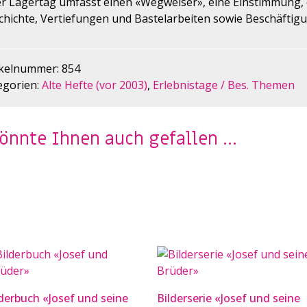
er Lagertag umfasst einen «Wegweiser», eine Einstimmung, e
chichte, Vertiefungen und Bastelarbeiten sowie Beschäftigu
ikelnummer:
854
egorien:
Alte Hefte (vor 2003)
,
Erlebnistage / Bes. Themen
könnte Ihnen auch gefallen …
derbuch «Josef und seine
Bilderserie «Josef und seine