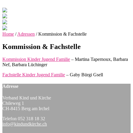
Home
/
Adressen
/
Kommission & Fachstelle
Kommission & Fachstelle
Kommission Kinder Jugend Familie
– Martina Tapernoux, Barbara
Nef, Barbara Lüchinger
Fachstelle Kinder Jugend Familie
– Gaby Bürgi Gsell
Adresse
Verband Kind und Kirche
Chileweg 1
CH-8415 Berg am Irchel
Telefon 052 318 18 32
info@kindundkirche.ch