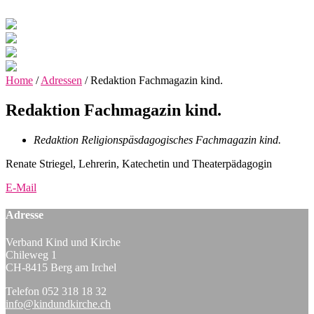
Home
/
Adressen
/
Redaktion Fachmagazin kind.
Redaktion Fachmagazin kind.
Redaktion Religionspäsdagogisches Fachmagazin kind.
Renate Striegel, Lehrerin, Katechetin und Theaterpädagogin
E-Mail
Adresse
Verband Kind und Kirche
Chileweg 1
CH-8415 Berg am Irchel
Telefon 052 318 18 32
info@kindundkirche.ch