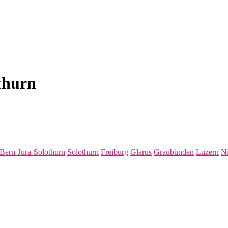
thurn
Bern-Jura-Solothurn
Solothurn
Freiburg
Glarus
Graubünden
Luzern
N