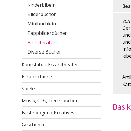
Kinderbibeln
Bes
Bilderbücher
Von 
Minibüchlein
Der 
Pappbilderbücher
und 
und
Fachliteratur
Inf
Diverse Bücher
lebe
Kamishibai, Erzähltheater
Erzählschiene
Art
Kat
Spiele
Musik, CDs, Liederbücher
Das 
Bastelbogen / Kreatives
Geschenke