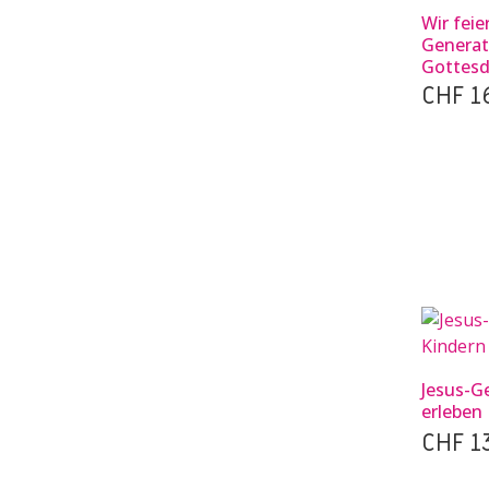
Wir fei
Generat
Gottesd
CHF
1
Jesus-G
erleben
CHF
13