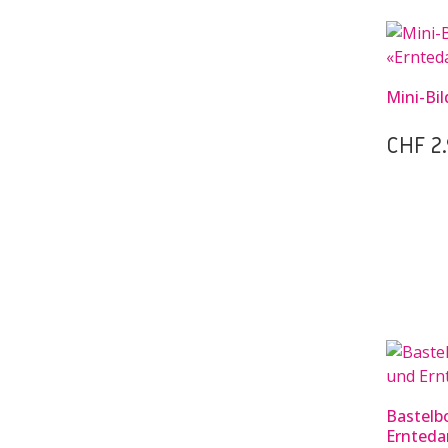
Mini-Bi
CHF
2.
Bastelb
Ernteda