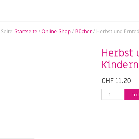
 Seite:
Startseite
/
Online-Shop
/
Bücher
/
Herbst und Ernted
Herbst 
Kindern
CHF
11.20
Herbst
In 
und
Erntedank
mit
Kindern
erleben
Menge