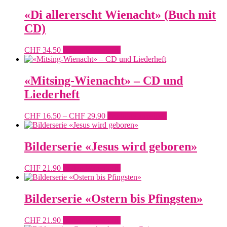
bis
CHF 25.00
«Di allererscht Wienacht» (Buch mit
CD)
CHF
34.50
In den Warenkorb
«Mitsing-Wienacht» – CD und
Liederheft
Preisspanne:
CHF
16.50
–
CHF
29.90
Produkte anzeigen
CHF 16.50
bis
CHF 29.90
Bilderserie «Jesus wird geboren»
CHF
21.90
In den Warenkorb
Bilderserie «Ostern bis Pfingsten»
CHF
21.90
In den Warenkorb