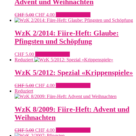
Advent und Weihnachten
Ursprünglicher
Aktueller
CHF
5.00
CHF
4.00
In den Warenkorb
Preis
Preis
war:
ist:
CHF 5.00
CHF 4.00.
WzK 2/2014: Fiire-Heft: Glaube:
Pfingsten und Schöpfung
CHF
5.00
In den Warenkorb
Reduziert
WzK 5/2012: Spezial «Krippenspiele»
Ursprünglicher
Aktueller
CHF
5.00
CHF
4.00
In den Warenkorb
Preis
Preis
Reduziert
war:
ist:
CHF 5.00
CHF 4.00.
WzK 8/2009: Fiire-Heft: Advent und
Weihnachten
Ursprünglicher
Aktueller
CHF
5.00
CHF
4.00
In den Warenkorb
Preis
Preis