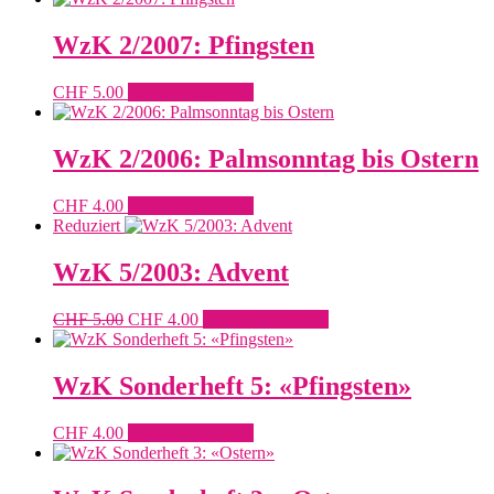
war:
ist:
CHF 5.00
CHF 4.00.
WzK 2/2007: Pfingsten
CHF
5.00
In den Warenkorb
WzK 2/2006: Palmsonntag bis Ostern
CHF
4.00
In den Warenkorb
Reduziert
WzK 5/2003: Advent
Ursprünglicher
Aktueller
CHF
5.00
CHF
4.00
In den Warenkorb
Preis
Preis
war:
ist:
CHF 5.00
CHF 4.00.
WzK Sonderheft 5: «Pfingsten»
CHF
4.00
In den Warenkorb