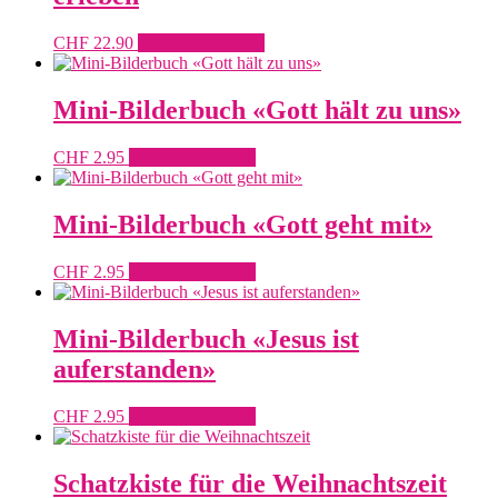
Produktseite
gewählt
CHF
22.90
In den Warenkorb
werden
Mini-Bilderbuch «Gott hält zu uns»
CHF
2.95
In den Warenkorb
Mini-Bilderbuch «Gott geht mit»
CHF
2.95
In den Warenkorb
Mini-Bilderbuch «Jesus ist
auferstanden»
CHF
2.95
In den Warenkorb
Schatzkiste für die Weihnachtszeit