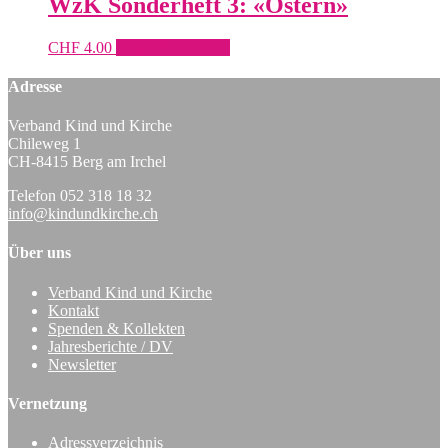
WzK Sonderheft 3: «Ostern»
CHF
4.00
In den Warenkorb
Adresse
Verband Kind und Kirche
Chileweg 1
CH-8415 Berg am Irchel
Telefon 052 318 18 32
info@kindundkirche.ch
Über uns
Verband Kind und Kirche
Kontakt
Spenden & Kollekten
Jahresberichte / DV
Newsletter
Vernetzung
Adressverzeichnis