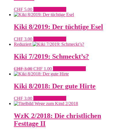
CHF
5.00
In den Warenkorb
Kiki 8/2019: Der tüchtige Esel
CHF
3.00
In den Warenkorb
Reduziert
Kiki 7/2019: Schmeckt’s?
Ursprünglicher
Aktueller
CHF
3.00
CHF
1.00
In den Warenkorb
Preis
Preis
war:
ist:
CHF 3.00
CHF 1.00.
Kiki 8/2018: Der gute Hirte
CHF
3.00
In den Warenkorb
WzK 2/2018: Die christlichen
Festtage II