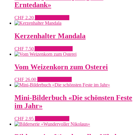
Erntedank»
CHF
2.20
In den Warenkorb
Kerzenhalter Mandala
Dieses
CHF
7.50
Ausführung wählen
Produkt
weist
mehrere
Vom Weizenkorn zum Osterei
Varianten
auf.
CHF
26.00
In den Warenkorb
Die
Optionen
können
Mini-Bilderbuch «Die schönsten Feste
auf
der
im Jahr»
Produktseite
gewählt
CHF
2.95
In den Warenkorb
werden