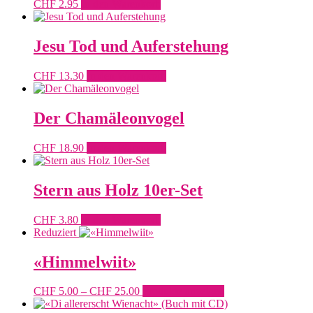
CHF
2.95
In den Warenkorb
Jesu Tod und Auferstehung
CHF
13.30
In den Warenkorb
Der Chamäleonvogel
CHF
18.90
In den Warenkorb
Stern aus Holz 10er-Set
CHF
3.80
In den Warenkorb
Reduziert
«Himmelwiit»
Preisspanne:
CHF
5.00
–
CHF
25.00
Produkte anzeigen
CHF 5.00