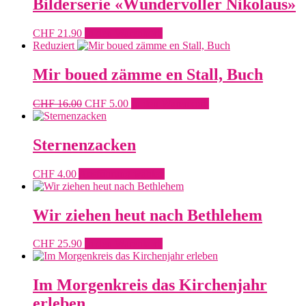
Bilderserie «Wundervoller Nikolaus»
CHF
21.90
In den Warenkorb
Reduziert
Mir boued zämme en Stall, Buch
Ursprünglicher
Aktueller
CHF
16.00
CHF
5.00
In den Warenkorb
Preis
Preis
war:
ist:
CHF 16.00
CHF 5.00.
Sternenzacken
Dieses
CHF
4.00
Ausführung wählen
Produkt
weist
mehrere
Wir ziehen heut nach Bethlehem
Varianten
auf.
CHF
25.90
In den Warenkorb
Die
Optionen
können
Im Morgenkreis das Kirchenjahr
auf
der
erleben