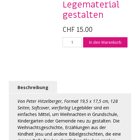
Legematerial
gestalten
CHF
15.00
Advent
In den Warenkorb
und
Weihnachten
mit
Legematerial
gestalten
Menge
Beschreibung
Von Peter Hitzelberger, Format 19,5 x 17,5 cm, 128
Seiten, Softcover, vierfarbig
Legebilder sind ein
einfaches Mittel, um Weihnachten in Grundschule,
Kindergarten oder Gemeinde neu zu gestalten. Die
Weihnachtsgeschichte, Erzählungen aus der
Kindheit Jesu und andere Bibelgeschichten, die eine