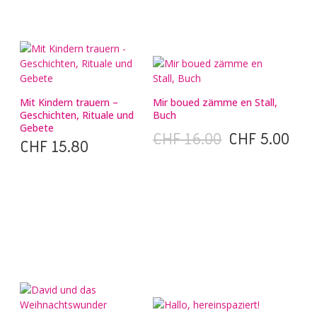
Mit Kindern trauern –
Mir boued zämme en Stall,
Geschichten, Rituale und
Buch
Gebete
Ursprünglicher
Aktueller
CHF
16.00
CHF
5.00
CHF
15.80
Preis
Preis
war:
ist:
CHF 16.00
CHF 5.00.